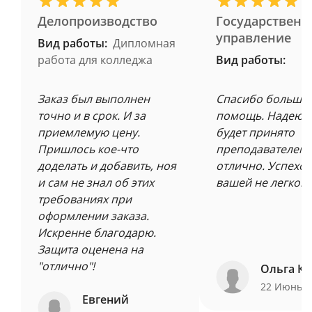
Делопроизводство
Государственн
управление
Вид работы:
Дипломная
работа для колледжа
Вид работы:
Заказ был выполнен
Спасибо большое
точно и в срок. И за
помощь. Надеюсь
приемлемую цену.
будет принято
Пришлось кое-что
преподавателем 
доделать и добавить, ноя
отлично. Успехов
и сам не знал об этих
вашей не легкой 
требованиях при
оформлении заказа.
Искренне благодарю.
Защита оценена на
"отлично"!
Ольга Ку
22 Июнь 
Евгений