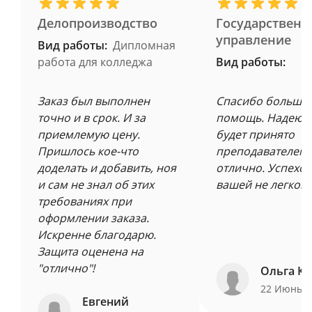
Делопроизводство
Государственн
управление
Вид работы:
Дипломная
работа для колледжа
Вид работы:
Заказ был выполнен
Спасибо большое
точно и в срок. И за
помощь. Надеюсь
приемлемую цену.
будет принято
Пришлось кое-что
преподавателем 
доделать и добавить, ноя
отлично. Успехов
и сам не знал об этих
вашей не легкой 
требованиях при
оформлении заказа.
Искренне благодарю.
Защита оценена на
"отлично"!
Ольга Ку
22 Июнь 
Евгений