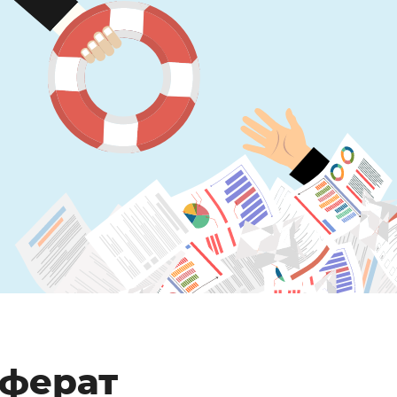
м
еферат