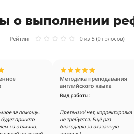
ы о выполнении ре
Рейтинг
0
из 5 (
0
голосов)
енное
Методика преподавания
е
английского языка
Вид работы:
ьшое за помощь.
Претензий нет, корректировка
 будет принято
не требуется. Ещё раз
лем на отлично.
благодарю за оказанную
в вашей не легкой
помощь!