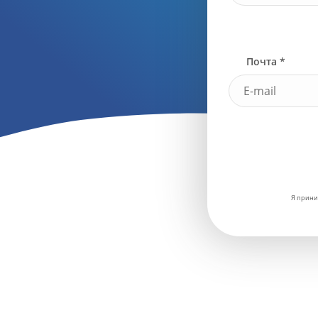
Почта *
Я прини