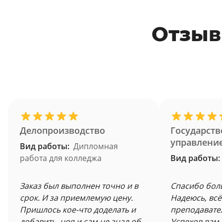
Отзыв
Делопроизводство
Государств
управлени
Вид работы:
Дипломная
работа для колледжа
Вид работы:
Заказ был выполнен точно и в
Спасибо бол
срок. И за приемлемую цену.
Надеюсь, всё
Пришлось кое-что доделать и
преподавате
добавить, ноя и сам не знал об
Успехов вам 