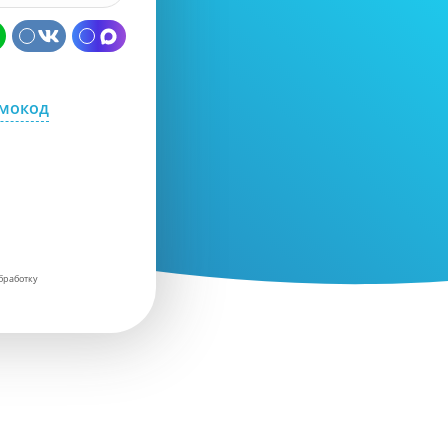
омокод
бработку