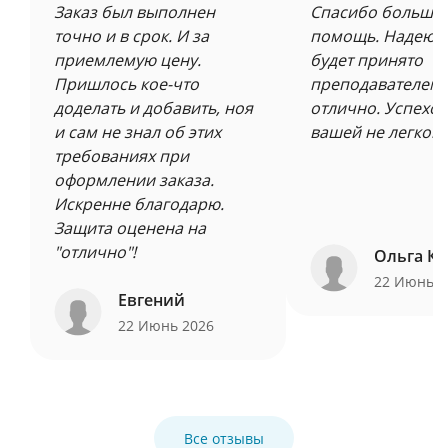
Заказ был выполнен
Спасибо большое
точно и в срок. И за
помощь. Надеюсь
приемлемую цену.
будет принято
Пришлось кое-что
преподавателем 
доделать и добавить, ноя
отлично. Успехов
и сам не знал об этих
вашей не легкой 
требованиях при
оформлении заказа.
Искренне благодарю.
Защита оценена на
"отлично"!
Ольга Ку
22 Июнь 
Евгений
22 Июнь 2026
Все отзывы