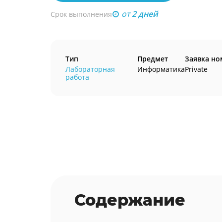
от
2 дней
Срок выполнения
Тип
Предмет
Заявка но
Лабораторная
Информатика
Private
работа
Содержание