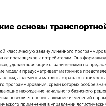
еские основы транспортно
обой классическую задачу линейного программиро
а от поставщиков к потребителям. Она формализуе
вок, удовлетворяющие ограничениями по предло
е модели предусматривает матричное представлен
начения, а элементы матрицы отражают стоимость
ого программирования, среди которых особое зна
чивающие нахождение начального базисного реше
ения позволяет оценить влияние изменений пара
ктического применения в управлении логистическ