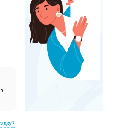
 в
кидку?