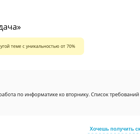
адача»
угой теме с уникальностью от 70%
абота по информатике ко вторнику. Список требований
Хочешь получить с