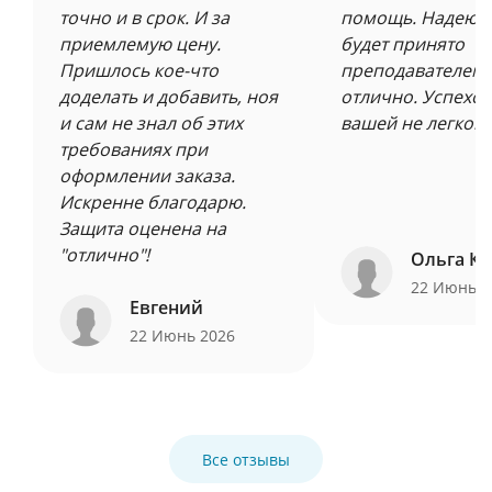
точно и в срок. И за
помощь. Надеюсь
приемлемую цену.
будет принято
Пришлось кое-что
преподавателем 
доделать и добавить, ноя
отлично. Успехов
и сам не знал об этих
вашей не легкой 
требованиях при
оформлении заказа.
Искренне благодарю.
Защита оценена на
"отлично"!
Ольга Ку
22 Июнь 
Евгений
22 Июнь 2026
Все отзывы