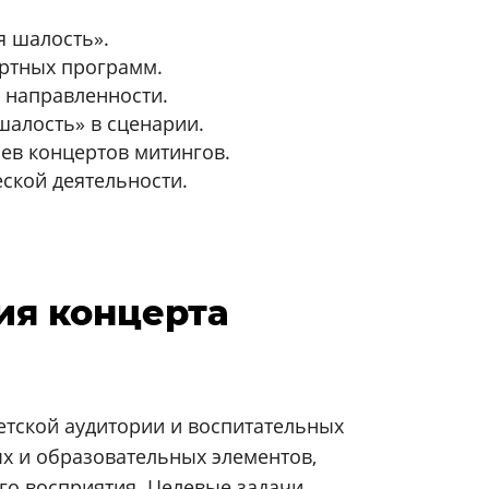
я шалость».
ртных программ.
 направленности.
шалость» в сценарии.
ев концертов митингов.
ской деятельности.
ия концерта
етской аудитории и воспитательных
х и образовательных элементов,
о восприятия. Целевые задачи