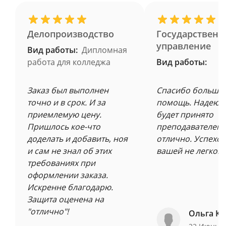
Делопроизводство
Государственн
управление
Вид работы:
Дипломная
работа для колледжа
Вид работы:
Заказ был выполнен
Спасибо большое
точно и в срок. И за
помощь. Надеюсь
приемлемую цену.
будет принято
Пришлось кое-что
преподавателем 
доделать и добавить, ноя
отлично. Успехов
и сам не знал об этих
вашей не легкой 
требованиях при
оформлении заказа.
Искренне благодарю.
Защита оценена на
"отлично"!
Ольга Ку