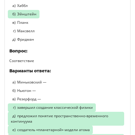
Хаббл
Эйнштейн
Планк
Максвелл
Фридман
Вопрос:
Соответствие
Варианты ответа:
Миньковский —
Ньютон —
Резерфорд —
завершил создание классической физики
предложил понятие пространственно-временного
континуума
создатель «планетарной» модели атома