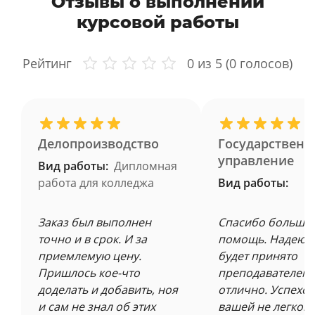
Отзывы о выполнении
курсовой работы
Рейтинг
0
из 5 (
0
голосов)
Делопроизводство
Государственн
управление
Вид работы:
Дипломная
работа для колледжа
Вид работы:
Заказ был выполнен
Спасибо большое
точно и в срок. И за
помощь. Надеюсь
приемлемую цену.
будет принято
Пришлось кое-что
преподавателем 
доделать и добавить, ноя
отлично. Успехов
и сам не знал об этих
вашей не легкой 