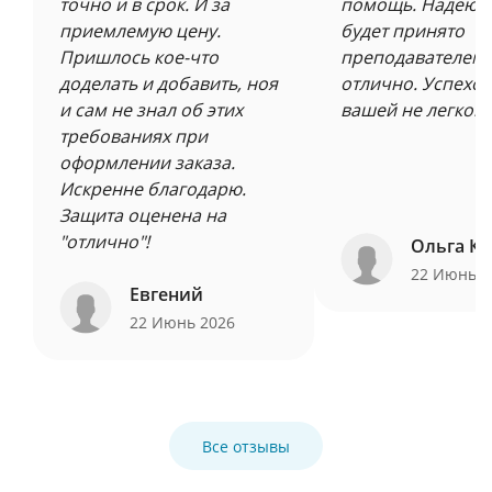
точно и в срок. И за
помощь. Надеюсь
приемлемую цену.
будет принято
Пришлось кое-что
преподавателем 
доделать и добавить, ноя
отлично. Успехов
и сам не знал об этих
вашей не легкой 
требованиях при
оформлении заказа.
Искренне благодарю.
Защита оценена на
"отлично"!
Ольга Ку
22 Июнь 
Евгений
22 Июнь 2026
Все отзывы