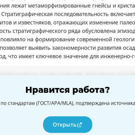
ания лежат метаморфизированные гнейсы и крист
 Стратиграфическая последовательность включает
литов и известняков, отражающих изменение пале
ость стратиграфического ряда обусловлена эпизо
 повлияло на формирование современной геологич
позволяет выявить закономерности развития оса
од, что имеет ключевое значение для инженерно-г
Нравится работа?
по стандартам (ГОСТ/APA/MLA), подтверждена источникам
Открыть