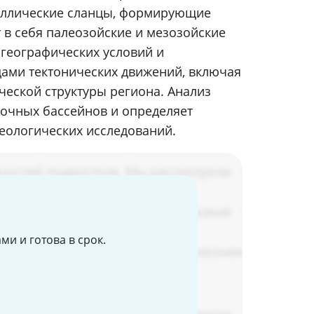
аллические сланцы, формирующие
 в себя палеозойские и мезозойские
огеографических условий и
дами тектонических движений, включая
еской структуры региона. Анализ
дочных бассейнов и определяет
еологических исследований.
и и готова в срок.