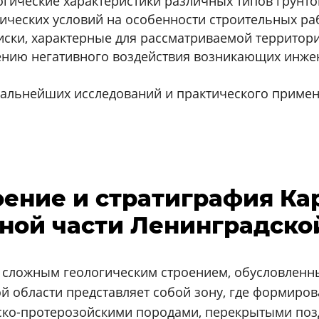
ические характеристики различных типов грунтов
ческих условий на особенности строительных раб
ски, характерные для рассматриваемой территори
нию негативного воздействия возникающих инжен
альнейших исследований и практического примен
оение и стратиграфия Ка
ной части Ленинградско
 сложным геологическим строением, обусловленн
ой области представляет собой зону, где формиро
йско-протерозойскими породами, перекрытыми по