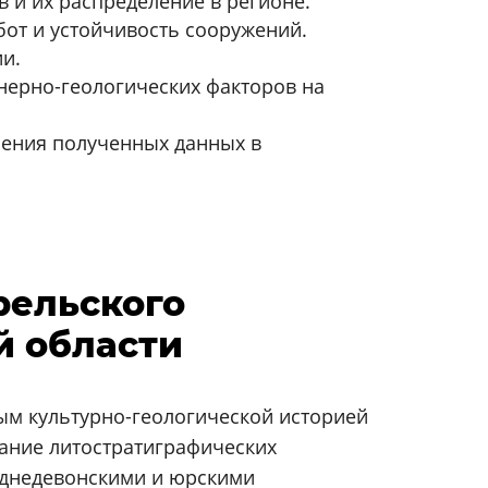
 и их распределение в регионе.
от и устойчивость сооружений.
и.
ерно-геологических факторов на
ения полученных данных в
рельского
й области
ым культурно-геологической историей
вание литостратиграфических
зднедевонскими и юрскими