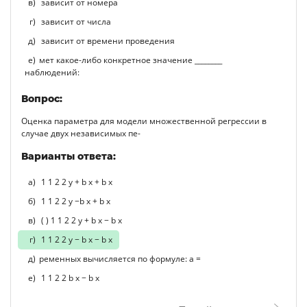
зависит от номера
зависит от числа
зависит от времени проведения
мет какое-либо конкретное значение ________
наблюдений:
Вопрос:
Оценка параметра для модели множественной регрессии в
случае двух независимых пе-
Варианты ответа:
1 1 2 2 y + b x + b x
1 1 2 2 y −b x + b x
( ) 1 1 2 2 y + b x − b x
1 1 2 2 y − b x − b x
ременных вычисляется по формуле: а =
1 1 2 2 b x − b x