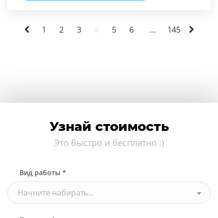
1
2
3
4
5
6
...
145
Узнай стоимость
Это быстро и бесплатно :)
Вид работы *
Начните набирать...