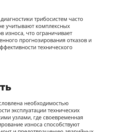
диагностики трибосистем часто
не учитывают комплексных
в износа, что ограничивает
енного прогнозирования отказов и
ффективности технического
ть
условлена необходимостью
сти эксплуатации технических
кими узлами, где своевременная
ирование износа способствуют
емонт и предотвращению аварийных