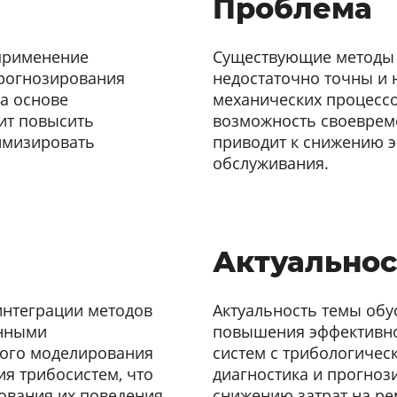
Проблема
 применение
Существующие методы 
прогнозирования
недостаточно точны и 
на основе
механических процессо
ит повысить
возможность своеврем
имизировать
приводит к снижению э
обслуживания.
Актуальнос
интеграции методов
Актуальность темы об
онными
повышения эффективно
ного моделирования
систем с трибологичес
ия трибосистем, что
диагностика и прогноз
ования их поведения
снижению затрат на р