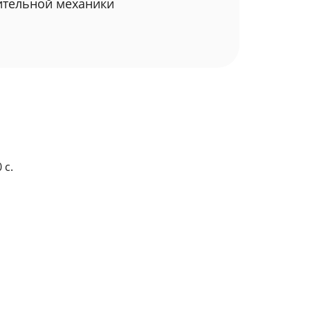
ительной механики
 с.