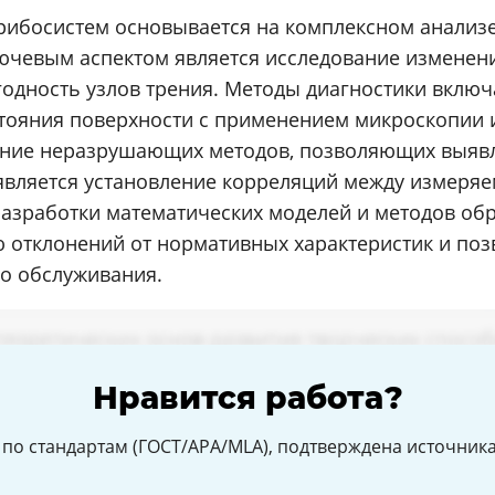
трибосистем основывается на комплексном анализ
ючевым аспектом является исследование изменен
дность узлов трения. Методы диагностики включ
остояния поверхности с применением микроскопии
ние неразрушающих методов, позволяющих выявля
 является установление корреляций между измер
разработки математических моделей и методов об
 отклонений от нормативных характеристик и по
о обслуживания.
Нравится работа?
по стандартам (ГОСТ/APA/MLA), подтверждена источникам