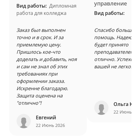
управление
Вид работы:
Дипломная
работа для колледжа
Вид работы:
Заказ был выполнен
Спасибо большое
точно и в срок. И за
помощь. Надеюсь
приемлемую цену.
будет принято
Пришлось кое-что
преподавателем 
доделать и добавить, ноя
отлично. Успехов
и сам не знал об этих
вашей не легкой 
требованиях при
оформлении заказа.
Искренне благодарю.
Защита оценена на
"отлично"!
Ольга Ку
22 Июнь 
Евгений
22 Июнь 2026