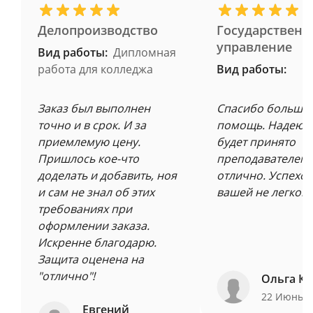
Делопроизводство
Государственн
управление
Вид работы:
Дипломная
работа для колледжа
Вид работы:
Заказ был выполнен
Спасибо большое
точно и в срок. И за
помощь. Надеюсь
приемлемую цену.
будет принято
Пришлось кое-что
преподавателем 
доделать и добавить, ноя
отлично. Успехов
и сам не знал об этих
вашей не легкой 
требованиях при
оформлении заказа.
Искренне благодарю.
Защита оценена на
"отлично"!
Ольга Ку
22 Июнь 
Евгений