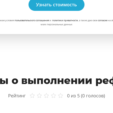
Узнать стоимость
маю условия
пользовательского соглашения
и
политики приватности
, а также даю свое
согласие
на о
моих персональных данных
ы о выполнении ре
Рейтинг
0
из 5 (
0
голосов)