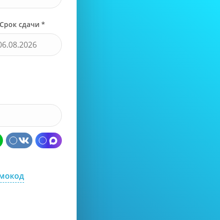
Срок сдачи *
омокод