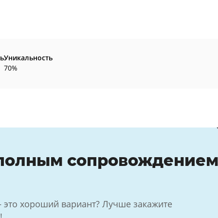
ь
Уникальность
70%
 полным сопровождение
— это хороший вариант? Лучше закажите
!