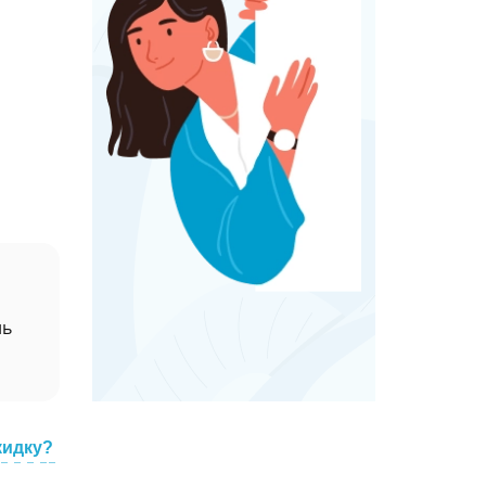
нь
кидку?