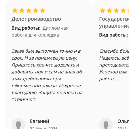
Делопроизводство
Государств
управлени
Вид работы:
Дипломная
работа для колледжа
Вид работы:
Заказ был выполнен точно и в
Спасибо бол
срок. И за приемлемую цену.
Надеюсь, всё
Пришлось кое-что доделать и
преподавате
добавить, ноя и сам не знал об
Успехов вам 
этих требованиях при
работе.
оформлении заказа. Искренне
благодарю. Защита оценена на
"отлично"!
Евгений
Ольг
22 Июнь 2026
22 И