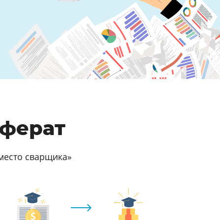
еферат
место сварщика»