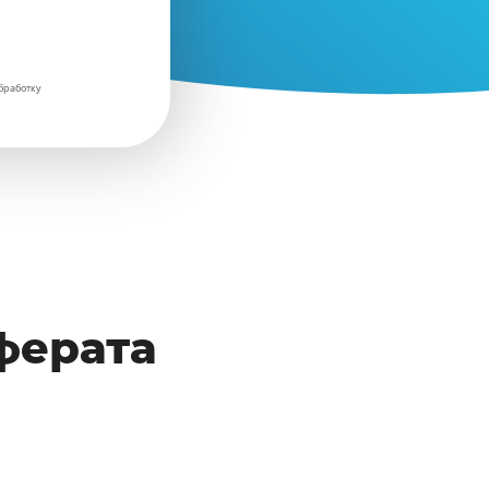
бработку
ферата