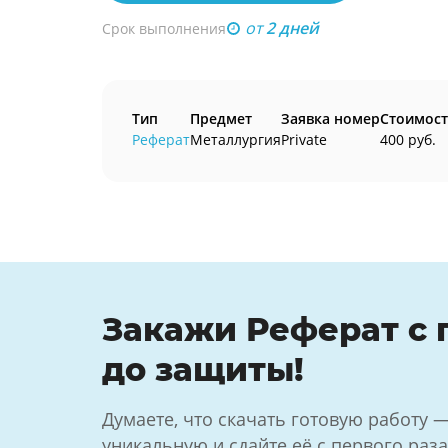
от
2 дней
Срок выполнения
Тип
Предмет
Заявка номер
Стоимост
Реферат
Металлургия
Private
400 руб.
Закажи Реферат с
до защиты!
Думаете, что скачать готовую работу 
уникальную и сдайте её с первого раза