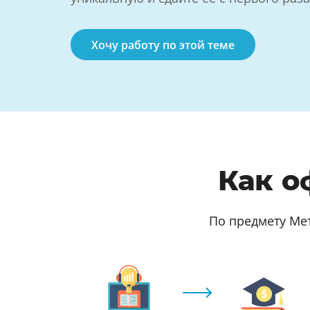
Хочу работу по этой теме
Как о
По предмету Ме