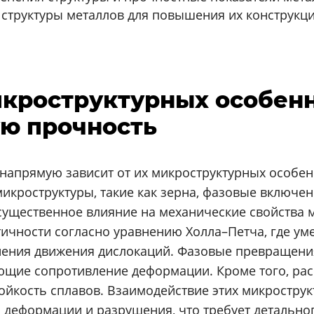
структуры металлов для повышения их конструкц
микроструктурных особен
ую прочность
напрямую зависит от их микроструктурных особе
икроструктуры, такие как зерна, фазовые включен
существенное влияние на механические свойства м
тичности согласно уравнению Холла–Петча, где ум
ения движения дислокаций. Фазовые превращения
ющие сопротивление деформации. Кроме того, ра
тойкость сплавов. Взаимодействие этих микростру
деформации и разрушения, что требует детально