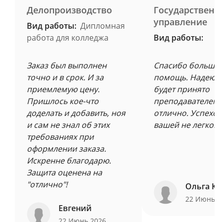
Делопроизводство
Государственн
управление
Вид работы:
Дипломная
работа для колледжа
Вид работы:
Заказ был выполнен
Спасибо большое
точно и в срок. И за
помощь. Надеюсь
приемлемую цену.
будет принято
Пришлось кое-что
преподавателем 
доделать и добавить, ноя
отлично. Успехов
и сам не знал об этих
вашей не легкой 
требованиях при
оформлении заказа.
Искренне благодарю.
Защита оценена на
"отлично"!
Ольга Ку
22 Июнь 
Евгений
22 Июнь 2026