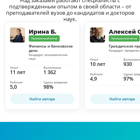
Над заказами работают специалисты с
подтвержденным опытом в своей области – от
преподавателей вузов до кандидатов и докторов
наук.
Ирина Б.
Алексей С
Проверенный автор
Проверенный автор
Финансы и банковское
Гражданское пр
дело
Кандидат юридичес
Кандидат экономических
наук
Опыт
Выполнен
10 лет
930
Опыт
Выполнено
11 лет
1 362
Рейтинг
Сдано во
4,9
97%
Рейтинг
Сдано вовремя
5,0
98%
Найти автора
Найти автора