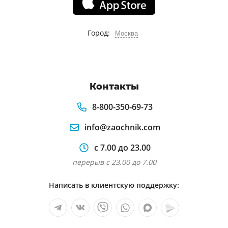
справедливости
Аффект и его уголовноправовая оценка
Город:
Москва
при рассмотрении судами дел о
преступлениях против жизни и здоровья
граждан
Контакты
8-800-350-69-73
info@zaochnik.com
с 7.00 до 23.00
перерыв с 23.00 до 7.00
Написать в клиентскую поддержку: