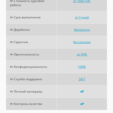
✏️ Стоимость курсовой
от 1800 руб.
работы
✏️ Срок выполнения
от 5 дней
✏️ Доработки
бесплатно
✏️ Гарантия
бессрочная
✏️ Оригинальность
до 95%
✏️ Конфиденциальность
100%
✏️ Служба поддержки
24/7
✏️ Личный менеджер
✏️ Контроль качества