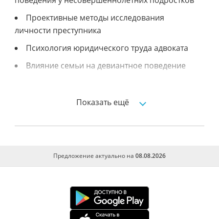
поведения у несовершеннолетних подростков
Проективные методы исследования
личности преступника
Психология юридического труда адвоката
Влияние семьи на девиантное поведение
подростка
Межличностное восприятие в
Показать ещё
профессиональной деятельности охранника
Этические особенности деятельности
психолога
Детерминанты совершения преступлений
Предложение актуально на
08.08.2026
и удержания от них
Социальные представления у подростков о
справедливости
Социальные представления у подростков о