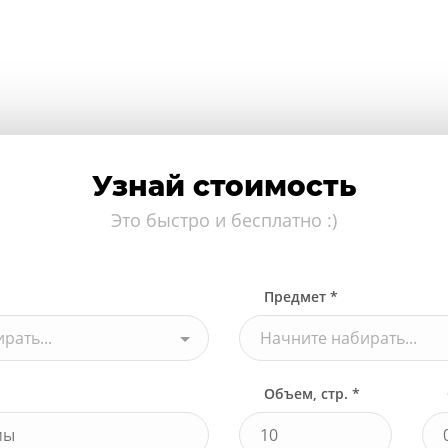
Узнай стоимость
Это быстро и бесплатно :)
Предмет *
рать...
Начните набирать...
Объем, стр. *