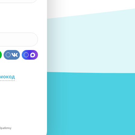
омокод
бработку