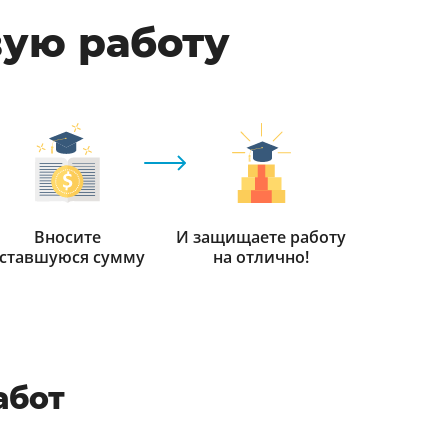
вую работу
Вносите
И защищаете работу
ставшуюся сумму
на отлично!
абот