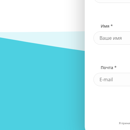
Имя *
Почта *
Я прини