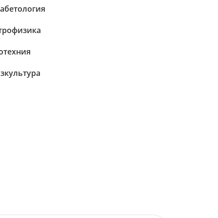
абетология
трофизика
отехния
зкультура