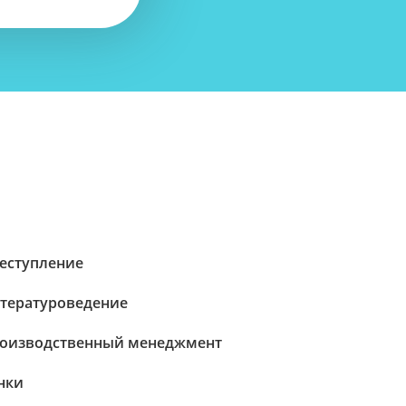
еступление
тературоведение
оизводственный менеджмент
нки