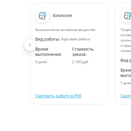
Биология
ьной
Биологически активные вещества
Теоре
енов
готов
Вид работы:
Курсовая работа
склон
старш
Время
Стоимость
ота
типом
выполнения:
заказа:
ость
Вид 
5 дней
2 100 руб.
:
Врем
уб.
выпо
5 дне
Смотреть работу в PDF
Смот