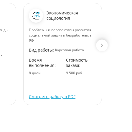
Экономическая
социология
онды
Проблемы и перспективы развития
Миф и ми
социальной защиты безработных в
Вид раб
РФ
Время
Вид работы:
Курсовая работа
ь
выполне
Время
Стоимость
6 дней
выполнения:
заказа:
8 дней
9 500 руб.
Смотреть работу в PDF
Смотрет