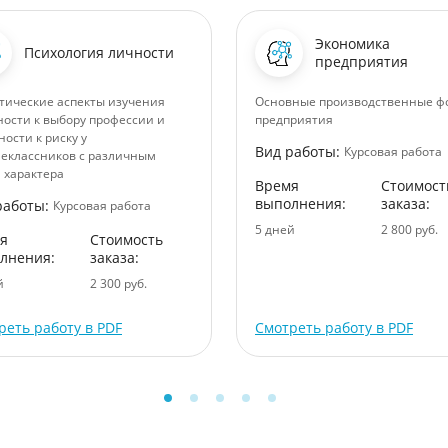
Экономика
Психология личности
предприятия
тические аспекты изучения
Основные производственные ф
ности к выбору профессии и
предприятия
ности к риску у
Вид работы:
Курсовая работа
еклассников с различным
 характера
Время
Стоимост
выполнения:
заказа:
работы:
Курсовая работа
5 дней
2 800 руб.
я
Стоимость
лнения:
заказа:
й
2 300 руб.
реть работу в PDF
Смотреть работу в PDF