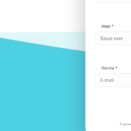
Имя *
Почта *
Я прини