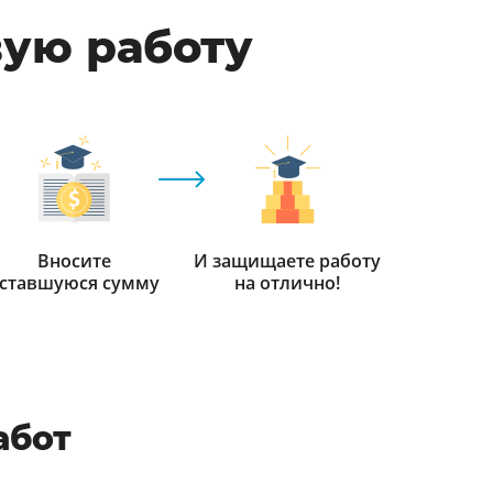
вую работу
Вносите
И защищаете работу
ставшуюся сумму
на отлично!
абот