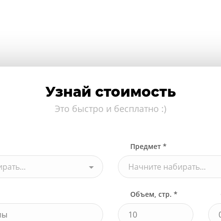
Узнай стоимость
Это быстро и бесплатно :)
Предмет *
рать...
Начните набирать...
Объем, стр. *