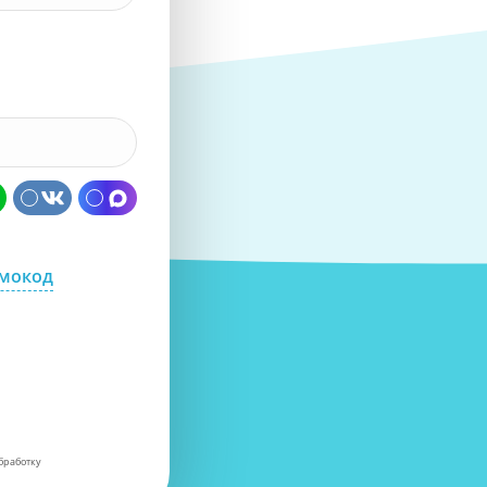
омокод
бработку