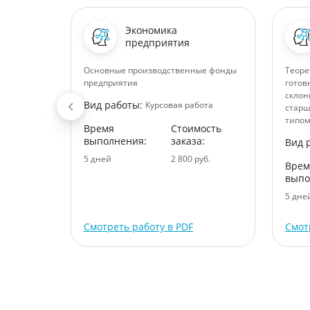
Экономика
предприятия
ссегрена
Основные производственные фонды
Теоре
предприятия
готов
ота
склон
Вид работы:
Курсовая работа
старш
ость
типом
:
Время
Стоимость
выполнения:
заказа:
Вид 
уб.
5 дней
2 800 руб.
Врем
выпо
5 дне
Смотреть работу в PDF
Смот