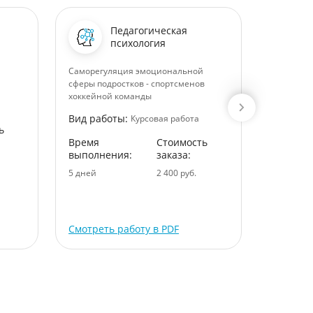
Педагогическая
психология
Саморегуляция эмоциональной
Детектив 
сферы подростков - спортсменов
Вид раб
хоккейной команды
Время
Вид работы:
Курсовая работа
ь
выполне
Время
Стоимость
5 дней
выполнения:
заказа:
5 дней
2 400 руб.
Смотреть работу в PDF
Смотрет