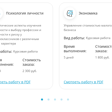
Психология личности
Экономика
тические аспекты изучения
Управление стоимостью малого
ности к выбору профессии и
бизнеса
ности к риску у
Вид работы:
Курсовая работа
еклассников с различным
 характера
Время
Стоимост
выполнения:
заказа:
работы:
Курсовая работа
5 дней
1 800 руб.
я
Стоимость
лнения:
заказа:
й
2 300 руб.
реть работу в PDF
Смотреть работу в PDF