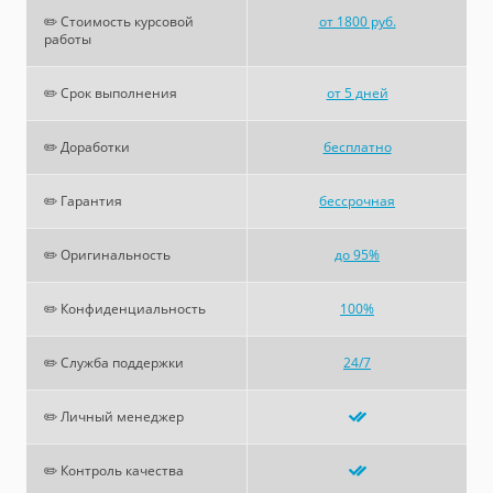
✏️ Стоимость курсовой
от 1800 руб.
работы
✏️ Срок выполнения
от 5 дней
✏️ Доработки
бесплатно
✏️ Гарантия
бессрочная
✏️ Оригинальность
до 95%
✏️ Конфиденциальность
100%
✏️ Служба поддержки
24/7
✏️ Личный менеджер
✏️ Контроль качества