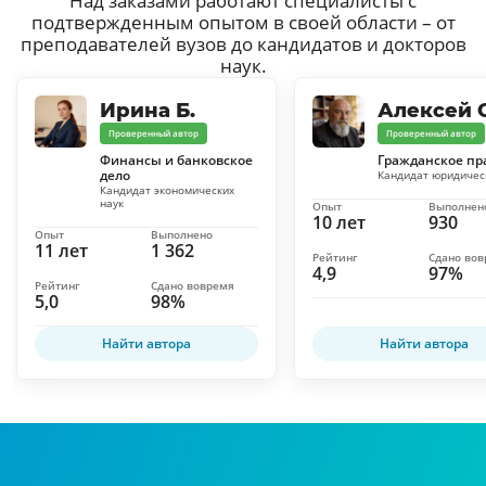
Над заказами работают специалисты с
подтвержденным опытом в своей области – от
преподавателей вузов до кандидатов и докторов
наук.
Ирина Б.
Алексей С
Проверенный автор
Проверенный автор
Финансы и банковское
Гражданское пр
дело
Кандидат юридичес
Кандидат экономических
наук
Опыт
Выполнен
10 лет
930
Опыт
Выполнено
11 лет
1 362
Рейтинг
Сдано во
4,9
97%
Рейтинг
Сдано вовремя
5,0
98%
Найти автора
Найти автора