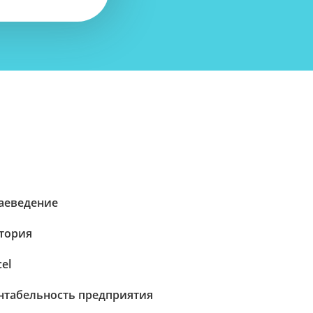
аеведение
тория
cel
нтабельность предприятия