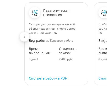
Педагогическая
ания
психология
Саморегуляция эмоциональной
Пробл
сферы подростков - спортсменов
социа
хоккейной команды
РФ
ота
Вид работы:
Вид 
Курсовая работа
ость
:
Время
Стоимость
Врем
выполнения:
заказа:
выпо
уб.
5 дней
2 400 руб.
8 дне
Смотреть работу в PDF
Смот