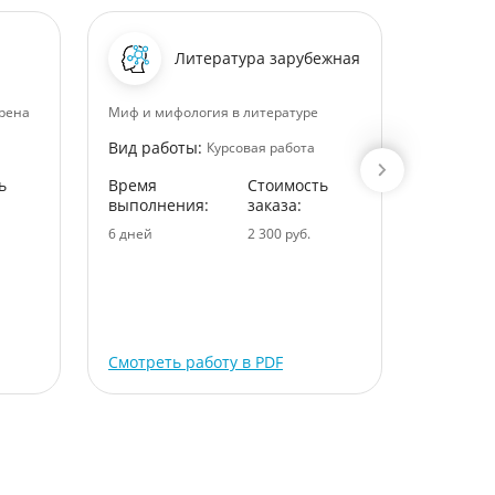
Литература зарубежная
грена
Миф и мифология в литературе
Теоретич
готовност
Вид работы:
Курсовая работа
склонност
старшекл
ь
Время
Стоимость
типом ха
выполнения:
заказа:
Вид раб
6 дней
2 300 руб.
Время
выполне
5 дней
Смотреть работу в PDF
Смотрет