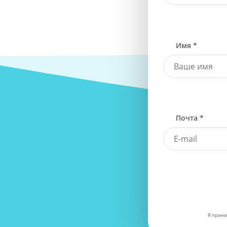
Имя *
Почта *
Я прини