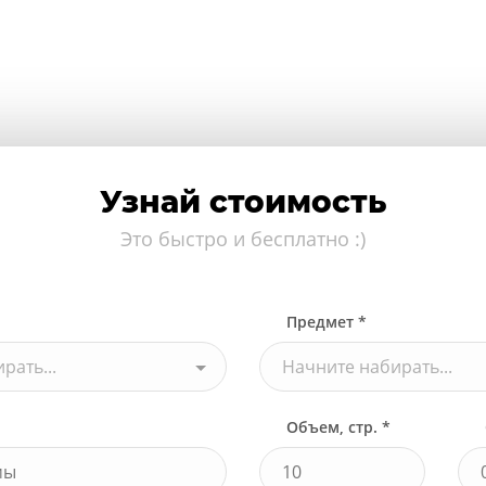
Узнай стоимость
Это быстро и бесплатно :)
Предмет *
рать...
Начните набирать...
Объем, стр. *