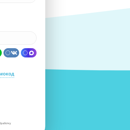
омокод
бработку