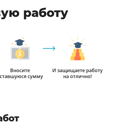
вую работу
Вносите
И защищаете работу
ставшуюся сумму
на отлично!
абот