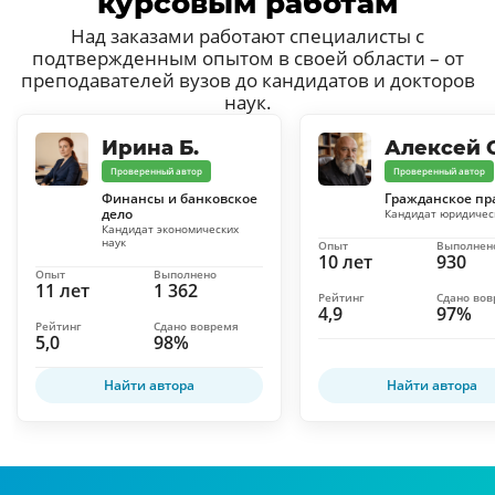
курсовым работам
Над заказами работают специалисты с
подтвержденным опытом в своей области – от
преподавателей вузов до кандидатов и докторов
наук.
Ирина Б.
Алексей С
Проверенный автор
Проверенный автор
Финансы и банковское
Гражданское пр
дело
Кандидат юридичес
Кандидат экономических
наук
Опыт
Выполнен
10 лет
930
Опыт
Выполнено
11 лет
1 362
Рейтинг
Сдано во
4,9
97%
Рейтинг
Сдано вовремя
5,0
98%
Найти автора
Найти автора