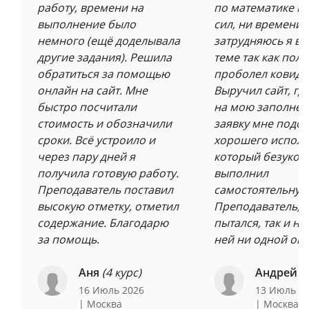
работу, времени на
по математике н
выполнение было
сил, ни времени. 
немного (ещё доделывала
затрудняюсь я в 
другие задания). Решила
теме так как пол
обратиться за помощью
проболел ковидо
онлайн на сайт. Мне
Выручил сайт, где
быстро посчитали
на мою заполне
стоимость и обозначили
заявку мне подо
сроки. Всё устроило и
хорошего исполн
через пару дней я
который безукор
получила готовую работу.
выполнил
Преподаватель поставил
самостоятельную
высокую отметку, отметил
Преподаватель, к
содержание. Благодарю
пытался, так и не
за помощь.
ней ни одной ош
Аня
(4 курс)
Андрей
(
16 Июль 2026
13 Июль 2
| Москва
| Москва