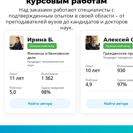
курсовым работам
Над заказами работают специалисты с
подтвержденным опытом в своей области – от
преподавателей вузов до кандидатов и докторов
наук.
Ирина Б.
Алексей С
Проверенный автор
Проверенный автор
Финансы и банковское
Гражданское пр
дело
Кандидат юридичес
Кандидат экономических
наук
Опыт
Выполнен
10 лет
930
Опыт
Выполнено
11 лет
1 362
Рейтинг
Сдано во
4,9
97%
Рейтинг
Сдано вовремя
5,0
98%
Найти автора
Найти автора