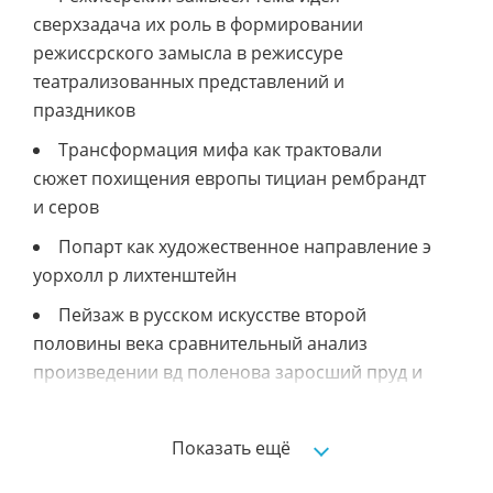
сверхзадача их роль в формировании
режиссрского замысла в режиссуре
театрализованных представлений и
праздников
Трансформация мифа как трактовали
сюжет похищения европы тициан рембрандт
и серов
Попарт как художественное направление э
уорхолл р лихтенштейн
Пейзаж в русском искусстве второй
половины века сравнительный анализ
произведении вд поленова заросший пруд и
ии шишкина корабельная роща
Апроприация как способ отражения
Показать ещё
действительности в постмодернизме