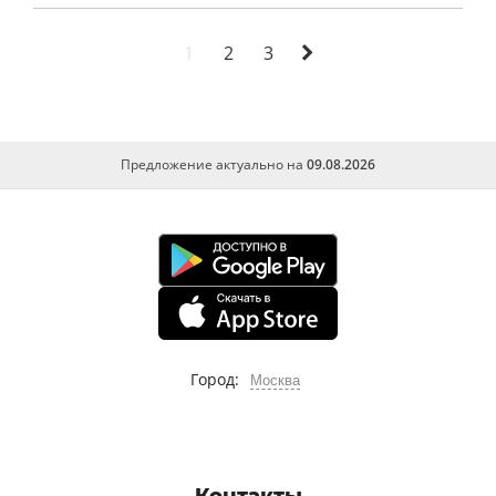
Анимационная студия pilot александр
татарский
1
2
3
Жанры хореографического искусства
Питер брук в поисках шекспира
Музыкальный клип.
Предложение актуально на
09.08.2026
Бизнес планирование в ландшафтной
архитектуре
Образ мадонны в творчестве леонардо да
винчи и рафаэля санти
Кинесика как выразительное средство
кинематографа
Город:
Москва
Курсовая. техника и технология
аудиовизуальных сми
Видеоарт