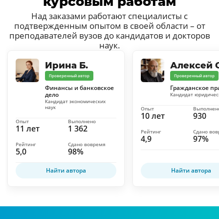
курсовым работам
Над заказами работают специалисты с
подтвержденным опытом в своей области – от
преподавателей вузов до кандидатов и докторов
наук.
Ирина Б.
Алексей С
Проверенный автор
Проверенный автор
Финансы и банковское
Гражданское пр
дело
Кандидат юридичес
Кандидат экономических
наук
Опыт
Выполнен
10 лет
930
Опыт
Выполнено
11 лет
1 362
Рейтинг
Сдано во
4,9
97%
Рейтинг
Сдано вовремя
5,0
98%
Найти автора
Найти автора