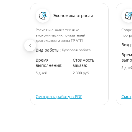
чности
Экономика отрасли
чения
Расчет и анализ технико-
Совр
сии и
экономических показателей
прог
деятельности зоны ТР АТП
Вид 
чным
Вид работы:
Курсовая работа
Врем
Время
Стоимость
выпо
ота
выполнения:
заказа:
5 дне
ость
5 дней
2 300 руб.
:
уб.
Смотреть работу в PDF
Смот