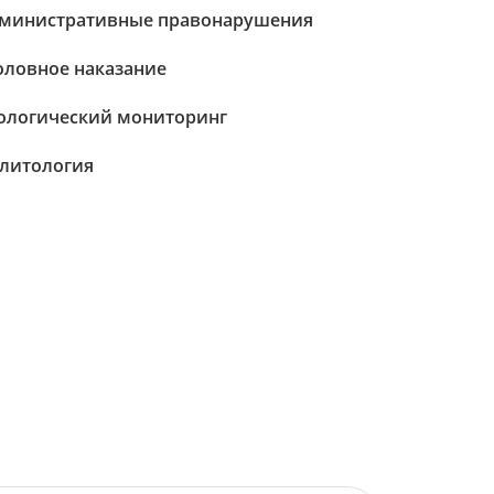
министративные правонарушения
оловное наказание
ологический мониторинг
литология