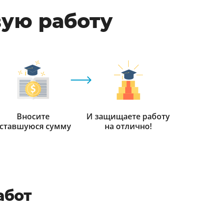
вую работу
Вносите
И защищаете работу
ставшуюся сумму
на отлично!
абот