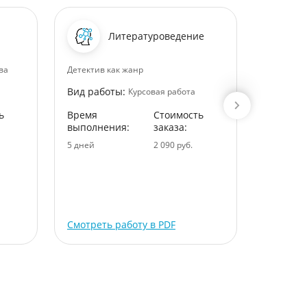
Литературоведение
ва
Детектив как жанр
Анализ м
Вид работы:
Вид раб
Курсовая работа
ь
Время
Стоимость
Время
выполнения:
заказа:
выполне
5 дней
2 090 руб.
6 дней
Смотреть работу в PDF
Смотрет