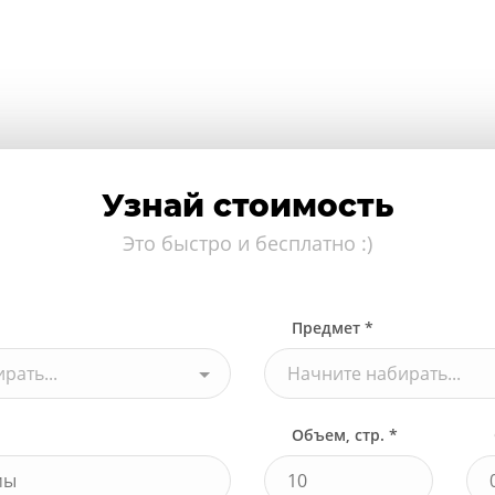
Узнай стоимость
Это быстро и бесплатно :)
Предмет *
рать...
Начните набирать...
Объем, стр. *