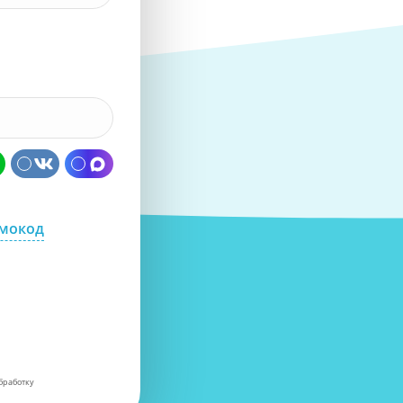
омокод
бработку