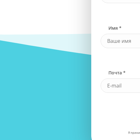
Имя *
Почта *
Я прини