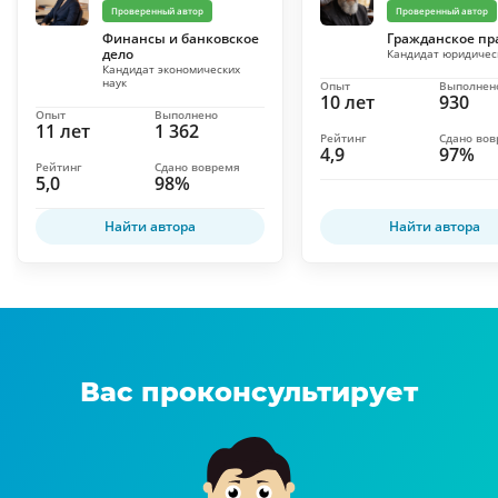
Проверенный автор
Проверенный автор
Финансы и банковское
Гражданское пр
дело
Кандидат юридичес
Кандидат экономических
наук
Опыт
Выполнен
10 лет
930
Опыт
Выполнено
11 лет
1 362
Рейтинг
Сдано во
4,9
97%
Рейтинг
Сдано вовремя
5,0
98%
Найти автора
Найти автора
Вас проконсультирует