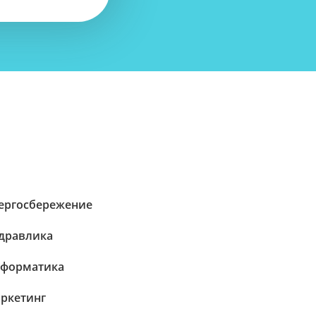
ергосбережение
дравлика
форматика
ркетинг