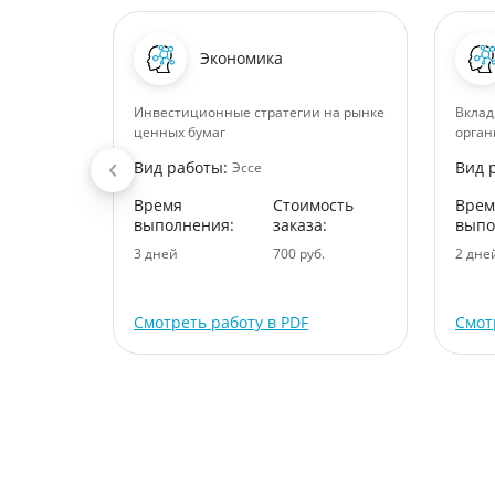
Экономика
Инвестиционные стратегии на рынке
Вклад
ценных бумаг
орган
Вид работы:
Вид 
Эссе
ость
:
Время
Стоимость
Врем
выполнения:
заказа:
выпо
уб.
3 дней
700 руб.
2 дне
Смотреть работу в PDF
Смот