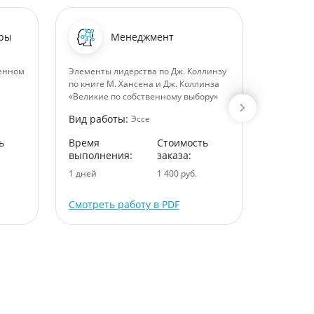
уры
Менеджмент
менном
Элементы лидерства по Дж. Коллинзу
Нематери
по книге М. Хансена и Дж. Коллинза
важный р
«Великие по собственному выбору»
Вид раб
Вид работы:
Эссе
Время
ь
Время
Стоимость
выполне
выполнения:
заказа:
5 дней
1 дней
1 400 руб.
Смотреть работу в PDF
Смотрет