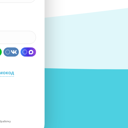
омокод
бработку