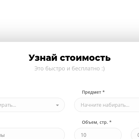
Узнай стоимость
Это быстро и бесплатно :)
Предмет *
рать...
Начните набирать...
Объем, стр. *