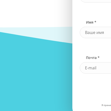
Имя *
Почта *
Я прини