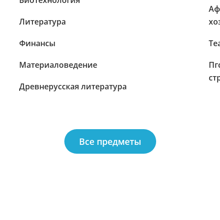
Биотехнология
Аф
Литература
хо
Финансы
Те
Материаловедение
Пг
ст
Древнерусская литература
Все предметы