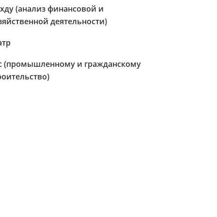
хду (анализ финансовой и
зяйственной деятельности)
атр
с (промышленному и гражданскому
роительство)