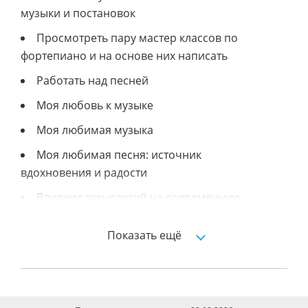
музыки и постановок
Просмотреть пару мастер классов по
фортепиано и на основе них написать
Работать над песней
Моя любовь к музыке
Моя любимая музыка
Моя любимая песня: источник
вдохновения и радости
Влияние технологий на современную
музыку
Показать ещё
Музыка как способ самовыражения
Роль музыки в образовательной среде
Влияние современной музыки на
молодежь