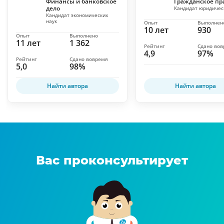
Финансы и банковское
Гражданское пр
дело
Кандидат юридичес
Кандидат экономических
наук
Опыт
Выполнен
10 лет
930
Опыт
Выполнено
11 лет
1 362
Рейтинг
Сдано во
4,9
97%
Рейтинг
Сдано вовремя
5,0
98%
Найти автора
Найти автора
Вас проконсультирует