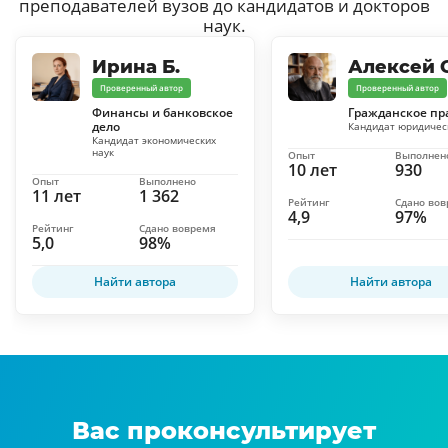
преподавателей вузов до кандидатов и докторов
наук.
Ирина Б.
Алексей С
Проверенный автор
Проверенный автор
Финансы и банковское
Гражданское пр
дело
Кандидат юридичес
Кандидат экономических
наук
Опыт
Выполнен
10 лет
930
Опыт
Выполнено
11 лет
1 362
Рейтинг
Сдано во
4,9
97%
Рейтинг
Сдано вовремя
5,0
98%
Найти автора
Найти автора
Вас проконсультирует