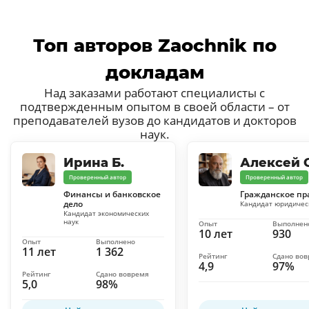
Топ авторов Zaochnik по
докладам
Над заказами работают специалисты с
подтвержденным опытом в своей области – от
преподавателей вузов до кандидатов и докторов
наук.
Ирина Б.
Алексей С
Проверенный автор
Проверенный автор
Финансы и банковское
Гражданское пр
дело
Кандидат юридичес
Кандидат экономических
наук
Опыт
Выполнен
10 лет
930
Опыт
Выполнено
11 лет
1 362
Рейтинг
Сдано во
4,9
97%
Рейтинг
Сдано вовремя
5,0
98%