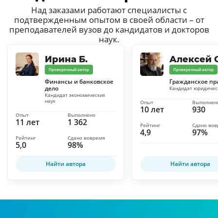
Над заказами работают специалисты с
подтвержденным опытом в своей области – от
преподавателей вузов до кандидатов и докторов
наук.
Ирина Б.
Алексей С
Проверенный автор
Проверенный автор
Финансы и банковское
Гражданское пр
дело
Кандидат юридичес
Кандидат экономических
наук
Опыт
Выполнен
10 лет
930
Опыт
Выполнено
11 лет
1 362
Рейтинг
Сдано во
4,9
97%
Рейтинг
Сдано вовремя
5,0
98%
Найти автора
Найти автора