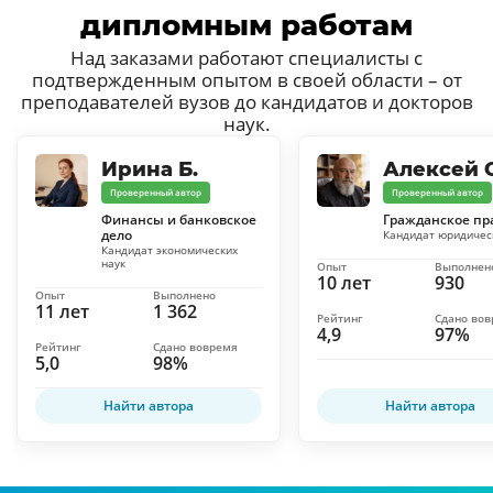
дипломным работам
Над заказами работают специалисты с
подтвержденным опытом в своей области – от
преподавателей вузов до кандидатов и докторов
наук.
Ирина Б.
Алексей С
Проверенный автор
Проверенный автор
Финансы и банковское
Гражданское пр
дело
Кандидат юридичес
Кандидат экономических
наук
Опыт
Выполнен
10 лет
930
Опыт
Выполнено
11 лет
1 362
Рейтинг
Сдано во
4,9
97%
Рейтинг
Сдано вовремя
5,0
98%
Найти автора
Найти автора