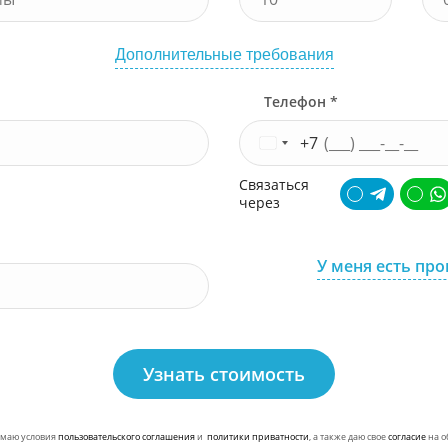
Дополнительные требования
Телефон *
+7
Связаться
через
У меня есть пр
Узнать стоимость
маю условия
пользовательского соглашения
и
политики приватности
, а также даю свое
согласие
на о