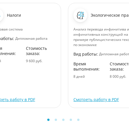
Налоги
Экологическое пра
овая система
Анализ перевода инфинитива 
инфинитивных конструкций на
работы:
Дипломная работа
примере публицистических тек
по экономике
я
Стоимость
лнения:
заказа:
Вид работы:
Дипломная рабо
й
9 600 руб.
Время
Стоимост
выполнения:
заказа:
8 дней
8 000 руб.
реть работу в PDF
Смотреть работу в PDF