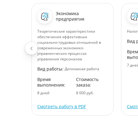
Экономика
раво
предприятия
ирование
Теоретические характеристики
Налог
обеспечения эффективных
Вид 
социально-трудовых отношений в
абота
современных экономико-
Врем
управленческих процессах
ость
выпо
управления персоналом
:
7 дне
Вид работы:
Дипломная работа
уб.
Время
Стоимость
выполнения:
заказа:
8 дней
8 000 руб.
Смотреть работу в PDF
Смот