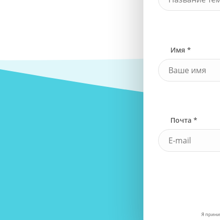
Имя *
Почта *
Я прини