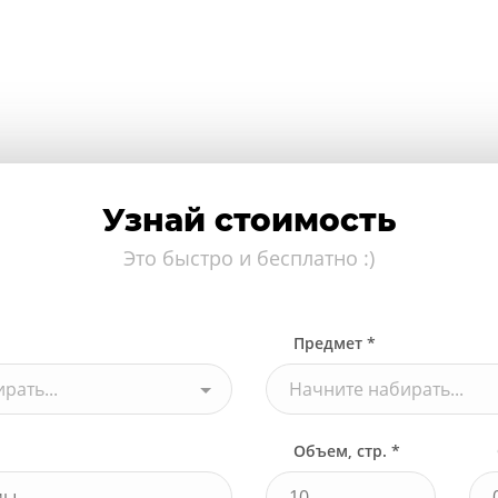
Узнай стоимость
Это быстро и бесплатно :)
Предмет *
рать...
Начните набирать...
Объем, стр. *