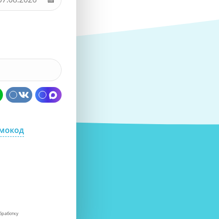
омокод
бработку