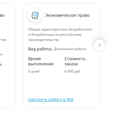
во
Экономическое право
и
Общая характеристика безработного
Организа
и безработицы по российскому
условия 
стов
законодательству
групп пси
наблюден
Вид работы:
Дипломная работа
Российск
та
Время
Стоимость
Вид раб
ь
выполнения:
заказа:
Время
9 дней
8 000 руб.
выполне
11 дней
Смотреть работу в PDF
Смотрет