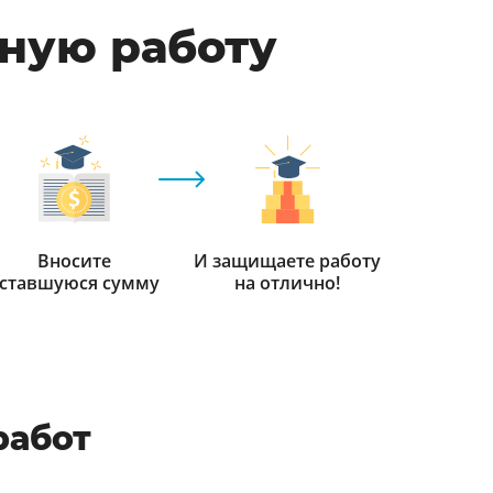
мную работу
Вносите
И защищаете работу
ставшуюся сумму
на отлично!
работ