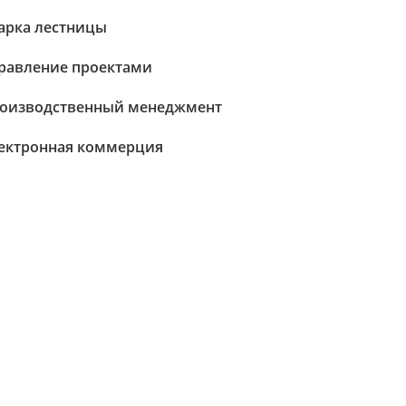
арка лестницы
равление проектами
оизводственный менеджмент
ектронная коммерция