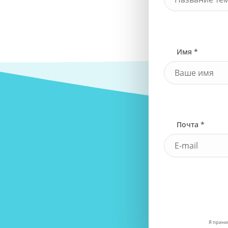
Имя *
Почта *
Я прини