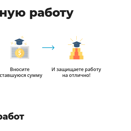
мную работу
Вносите
И защищаете работу
ставшуюся сумму
на отлично!
работ