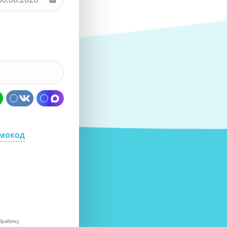
омокод
бработку