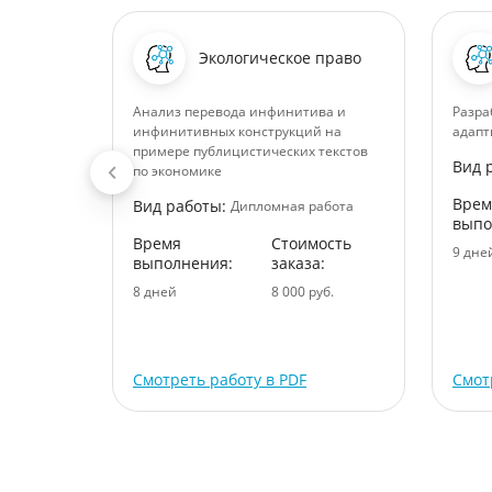
 право
Экологическое право
аботного
Анализ перевода инфинитива и
Разра
ому
инфинитивных конструкций на
адапт
примере публицистических текстов
Вид 
по экономике
абота
Врем
Вид работы:
Дипломная работа
ость
выпо
:
Время
Стоимость
9 дне
выполнения:
заказа:
уб.
8 дней
8 000 руб.
Смотреть работу в PDF
Смот