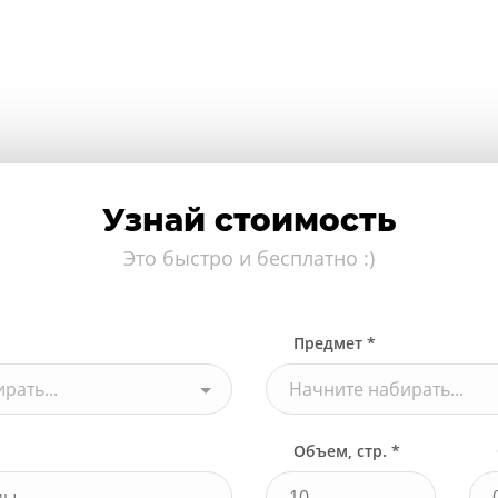
Узнай стоимость
Это быстро и бесплатно :)
Предмет *
рать...
Начните набирать...
Объем, стр. *