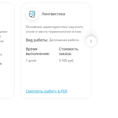
Лингвистика
Основные характеристики научного
Налогова
ащими
стиля и место терминологии в нем
Вид раб
о
Вид работы:
Дипломная работа
лах
Время
Время
Стоимость
выполне
выполнения:
заказа:
та
7 дней
7 дней
9 500 руб.
ь
Смотреть работу в PDF
Смотрет