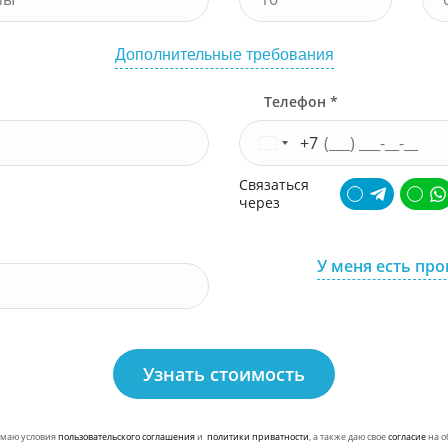
Дополнительные требования
Телефон *
+7
Связаться
через
У меня есть пр
Узнать стоимость
маю условия
пользовательского соглашения
и
политики приватности
, а также даю свое
согласие
на о