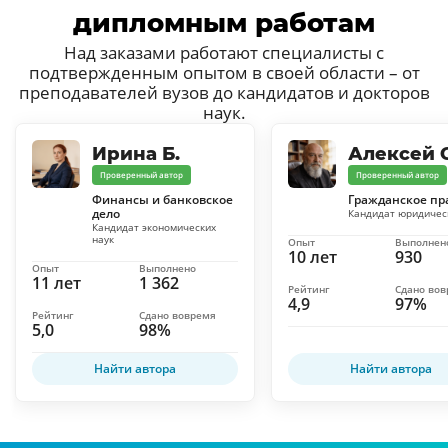
дипломным работам
Над заказами работают специалисты с
подтвержденным опытом в своей области – от
преподавателей вузов до кандидатов и докторов
наук.
Ирина Б.
Алексей С
Проверенный автор
Проверенный автор
Финансы и банковское
Гражданское пр
дело
Кандидат юридичес
Кандидат экономических
наук
Опыт
Выполнен
10 лет
930
Опыт
Выполнено
11 лет
1 362
Рейтинг
Сдано во
4,9
97%
Рейтинг
Сдано вовремя
5,0
98%
Найти автора
Найти автора