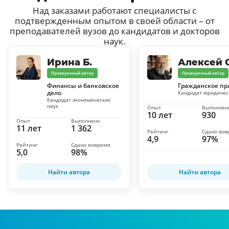
Над заказами работают специалисты с
подтвержденным опытом в своей области – от
преподавателей вузов до кандидатов и докторов
наук.
Ирина Б.
Алексей С
Проверенный автор
Проверенный автор
Финансы и банковское
Гражданское пр
дело
Кандидат юридичес
Кандидат экономических
наук
Опыт
Выполнен
10 лет
930
Опыт
Выполнено
11 лет
1 362
Рейтинг
Сдано во
4,9
97%
Рейтинг
Сдано вовремя
5,0
98%
Найти автора
Найти автора