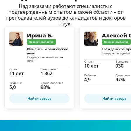
Над заказами работают специалисты с
подтвержденным опытом в своей области – от
преподавателей вузов до кандидатов и докторов
наук.
Ирина Б.
Алексей С
Проверенный автор
Проверенный автор
Финансы и банковское
Гражданское пр
дело
Кандидат юридичес
Кандидат экономических
наук
Опыт
Выполнен
10 лет
930
Опыт
Выполнено
11 лет
1 362
Рейтинг
Сдано во
4,9
97%
Рейтинг
Сдано вовремя
5,0
98%
Найти автора
Найти автора