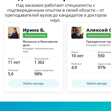
Над заказами работают специалисты с
подтвержденным опытом в своей области – от
преподавателей вузов до кандидатов и докторов
наук.
Ирина Б.
Алексей С
Проверенный автор
Проверенный автор
Финансы и банковское
Гражданское пр
дело
Кандидат юридичес
Кандидат экономических
наук
Опыт
Выполнен
10 лет
930
Опыт
Выполнено
11 лет
1 362
Рейтинг
Сдано во
4,9
97%
Рейтинг
Сдано вовремя
5,0
98%
Найти автора
Найти автора