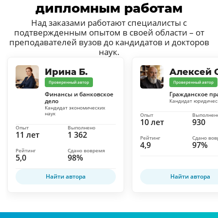
дипломным работам
Над заказами работают специалисты с
подтвержденным опытом в своей области – от
преподавателей вузов до кандидатов и докторов
наук.
Ирина Б.
Алексей С
Проверенный автор
Проверенный автор
Финансы и банковское
Гражданское пр
дело
Кандидат юридичес
Кандидат экономических
наук
Опыт
Выполнен
10 лет
930
Опыт
Выполнено
11 лет
1 362
Рейтинг
Сдано во
4,9
97%
Рейтинг
Сдано вовремя
5,0
98%
Найти автора
Найти автора