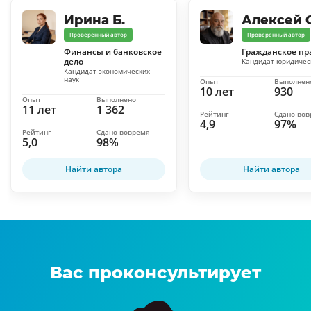
Ирина Б.
Алексей С
Проверенный автор
Проверенный автор
Финансы и банковское
Гражданское пр
дело
Кандидат юридичес
Кандидат экономических
наук
Опыт
Выполнен
10 лет
930
Опыт
Выполнено
11 лет
1 362
Рейтинг
Сдано во
4,9
97%
Рейтинг
Сдано вовремя
5,0
98%
Найти автора
Найти автора
Вас проконсультирует