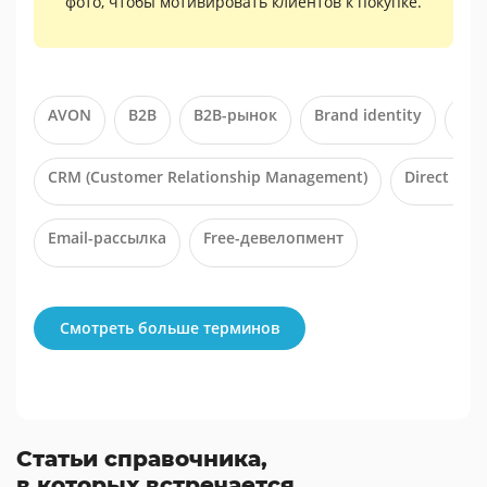
фото, чтобы мотивировать клиентов к покупке.
AVON
B2B
B2B-рынок
Brand identity
CMS
CRM (Customer Relationship Management)
Direct мар
Email-рассылка
Free-девелопмент
Смотреть больше терминов
Статьи справочника,
в которых встречается