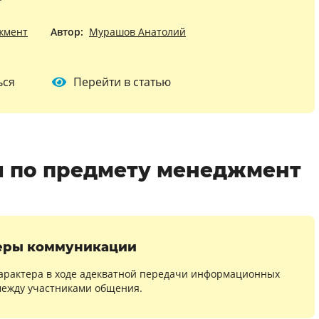
жмент
Автор:
Мурашов Анатолий
ься
Перейти в статью
 по предмету менеджмент
еры коммуникации
характера в ходе адекватной передачи информационных
ежду участниками общения.