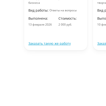
бизнеса
творч
 работа
Вид работы:
Вид 
Ответы на вопросы
ость:
Выполнена:
Стоимость:
Выпо
уб.
13 февраля 2026
2 000 руб.
10 фе
ту
Заказать такую же работу
Зака