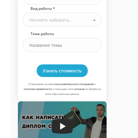
Вид работы *
Начните набирать...
Тема работы
Узнать стоимость
Я принимаю условия
пользовательского соглашения
и
политики приватности
, а также даю свое
согласие
на обработку
моих персональных данных