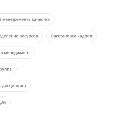
 менеджмента качества
еделение ресурсов
Расстановка кадров
а в менеджмент
группе
х дисциплин)
ции