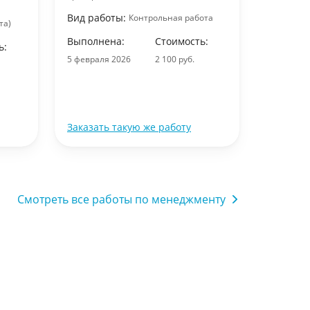
практики 
Вид работы:
Контрольная работа
проектнот
та)
ПВ тип пр
Выполнена:
Стоимость:
ь:
Вид раб
5 февраля 2026
2 100 руб.
Выполне
2 февраля
Заказать такую же работу
Заказать
Смотреть все работы по менеджменту