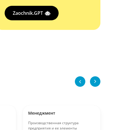
Zaochnik.GPT
Менеджмент
Менедж
Производственная структура
ИНДИВИД
предприятия и ее элементы
ПРОИЗВО