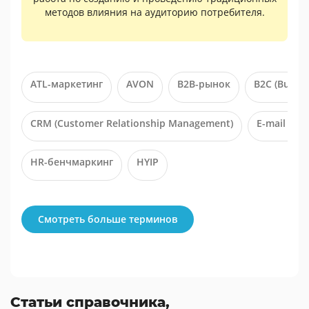
методов влияния на аудиторию потребителя.
ATL-маркетинг
AVON
B2B-рынок
B2C (Busin
CRM (Customer Relationship Management)
E-mail мар
HR-бенчмаркинг
HYIP
Смотреть больше терминов
Статьи справочника,