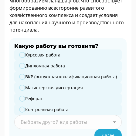
многообразием ландшафтов, что способствует
формированию всесторонне развитого
хозяйственного комплекса и создает условия
для накопления научного и производственного
потенциала.
Какую работу вы готовите?
Какую работу вы готовите?
Курсовая работа
Дипломная работа
ВКР (выпускная квалификационная работа)
Магистерская диссертация
Реферат
Контрольная работа
Выбрать другой вид работы
Далее