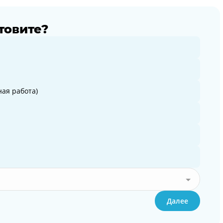
товите?
ая работа)
Далее