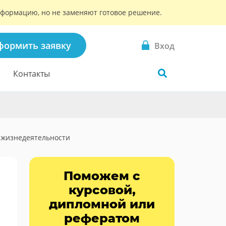
информацию, но не заменяют готовое решение.
формить заявку
Вход
Контакты
 жизнедеятельности
Поможем с
курсовой,
дипломной или
рефератом