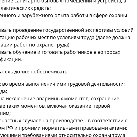
ление санитарно-бытовых помещений и устройств, а
лактических средств;
енного и зарубежного опыта работы в сфере охраны
вать проведение государственной экспертизы условий
стацию рабочих мест по условиям труда (далее должна
ции работ по охране труда);
вать обучение и готовить работников в вопросах
ификации.
датель должен обеспечивать:
 во время выполнения ими трудовой деятельности;
да;
на исключение аварийных моментов, сохранение
ае таких моментов, включая оказание первой
шим;
частных случаев на производстве – в соответствии с
ом РФ и прочими нормативными правовыми актами;
вующими требованиями относительно охраны труда;