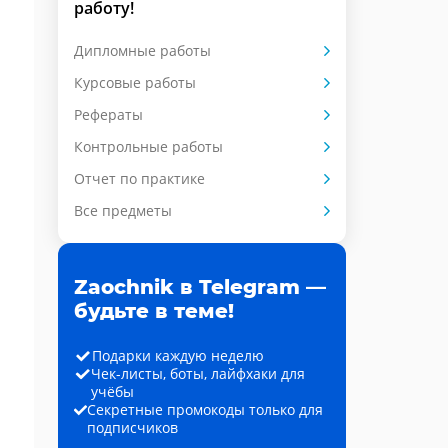
работу!
Дипломные работы
Курсовые работы
Рефераты
Контрольные работы
Отчет по практике
Все предметы
Zaochnik в Telegram —
будьте в теме!
Подарки каждую неделю
Чек-листы, боты, лайфхаки для
учёбы
Секретные промокоды только для
подписчиков