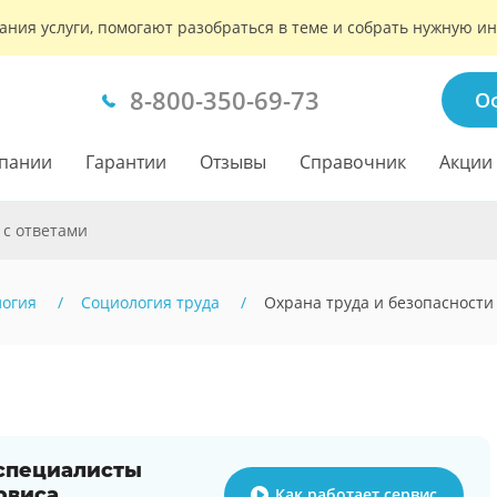
ания услуги, помогают разобраться в теме и собрать нужную 
8-800-350-69-73
О
пании
Гарантии
Отзывы
Справочник
Акции
 с ответами
логия
Социология труда
Охрана труда и безопасности
 специалисты
рвиса
Как работает сервис