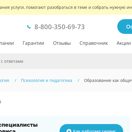
ания услуги, помогают разобраться в теме и собрать нужную 
8-800-350-69-73
О
пании
Гарантии
Отзывы
Справочник
Акции
 с ответами
огия
Психология и педагогика
Образование как обще
6
 специалисты
рвиса
Как работает сервис