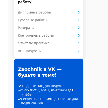
работу!
Дипломные работы
Курсовые работы
Рефераты
Контрольные работы
Отчет по практике
Все предметы
Zaochnik в VK —
будьте в теме!
Подарки каждую неделю
Чек-листы, боты, лайфхаки для
учёбы
Секретные промокоды только для
подписчиков