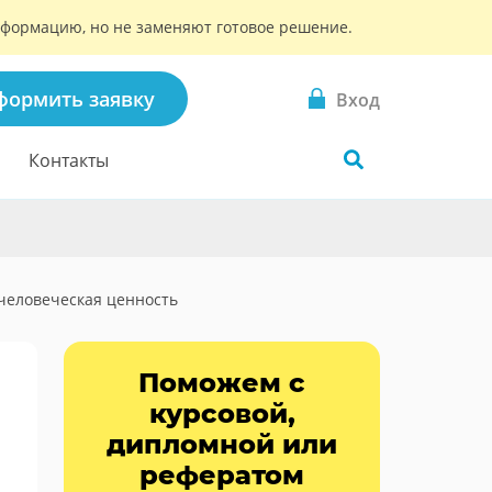
информацию, но не заменяют готовое решение.
формить заявку
Вход
Контакты
человеческая ценность
Поможем с
курсовой,
дипломной или
рефератом